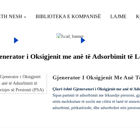
ETH NESH
BIBLIOTEKA E KOMPANISË
LAJME
K
TE
PSA, VPSA
GJENERAT
RBIMIT TË LËVIZJES SË PRES
enerator i Oksigjenit me anë të Adsorbimit të Lë
Gjenerator I Oksigjenit Me Anë Të
Çfarë është Gjeneratori i Oksigjenit me anë të Ads
Sipas parimit të adsorbimit me lëkundje presioni, g
sitën molekulare të zeolit ​​me cilësi të lartë të sinte
adsorbimi, përkatësisht, dhe adsorbohet nën presion
adsorbimit janë në procesin e adsorbimit nën presio
alternojnë adsorbimin dhe desorbimin, në mënyrë që
klientëve oksigjen me presionin dhe pastërtinë e kë