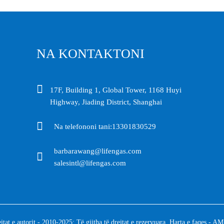
NA KONTAKTONI
17F, Building 1, Global Tower, 1168 Huyi
Highway, Jiading District, Shanghai
Na telefononi tani:
13301830529
barbarawang@lifengas.com
salesintl@lifengas.com
tat e autorit - 2010-2025: Të gjitha të drejtat e rezervuara.
Harta e faqes
-
AMP