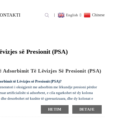
ONTAKTI
English
Chinese
OR I OKSIGJENIT ME
IONIT (PSA)
vizjes së Presionit (PSA)
 Adsorbimit Të Lëvizjes Së Presionit (PSA)
orbimit të Lëvizjes së Presionit (PSA)?
jeneratori i oksigjenit me adsorbim me lëkundje presioni përdor
tizuar artificialisht si adsorbent, e cila ngarkohet në dy kolona
 dhe desorbohet në kushte të çpresurizuara, dhe dy kolonat e
n dhe desorbimit të çpresurizuar përkatësisht, dhe dy adsorbuesit
HETIM
DETAJE
 të prodhojnë vazhdimisht oksigjen nga ajri dhe t'u furnizojnë
rkuar.