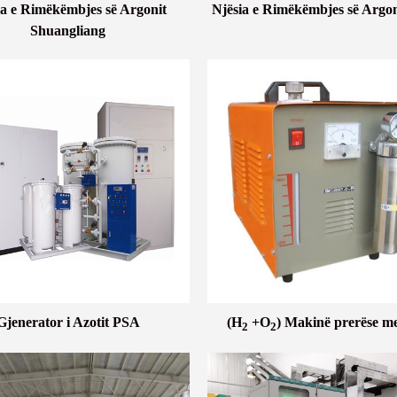
ia e Rimëkëmbjes së Argonit
Njësia e Rimëkëmbjes së Argon
Shuangliang
Gjenerator i Azotit PSA
(H
+O
) Makinë prerëse me
2
2