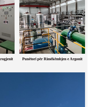
rogjenit
Punëtori për Rimëkëmbjen e Argonit