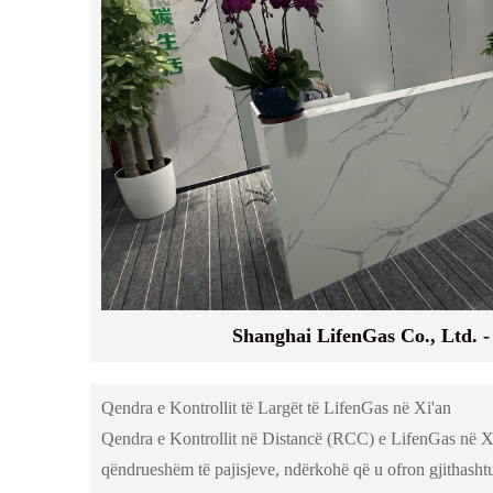
Shanghai LifenGas Co., Ltd. -
Qendra e Kontrollit të Largët të LifenGas në Xi'an
Qendra e Kontrollit në Distancë (RCC) e LifenGas në Xi'
qëndrueshëm të pajisjeve, ndërkohë që u ofron gjithash