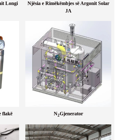
it Longi
Njësia e Rimëkëmbjes së Argonit Solar
JA
 flakë
N
Gjenerator
2