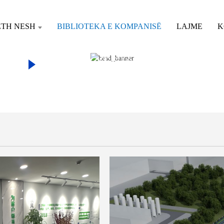
ETH NESH
BIBLIOTEKA E KOMPANISË
LAJME
K
ËPI
BIBLIOTEKA E KOMPA