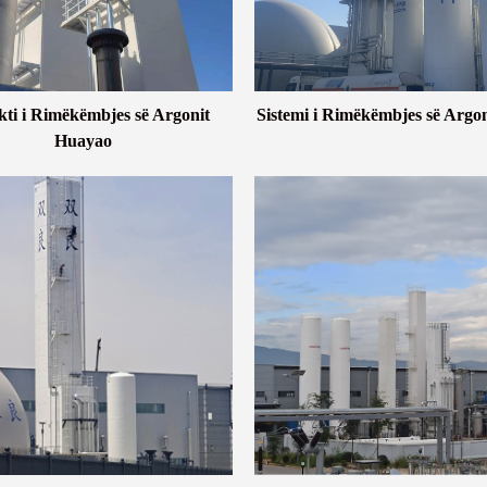
kti i Rimëkëmbjes së Argonit
Sistemi i Rimëkëmbjes së Argo
Huayao