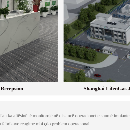
 Recepsion
Shanghai LifenGas 
an ka aftësinë të monitorojë në distancë operacionet e shumë impiante
tu fabrikave reagime mbi çdo problem operacional.