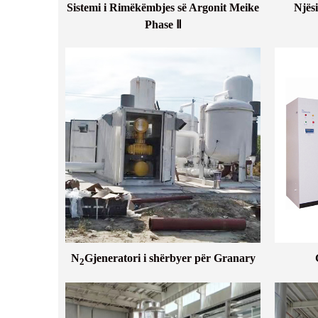
Sistemi i Rimëkëmbjes së Argonit Meike
Njës
Phase Ⅱ
N
Gjeneratori i shërbyer për Granary
2