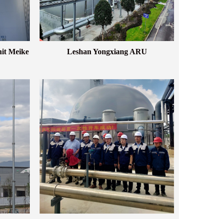
nit Meike
Leshan Yongxiang ARU