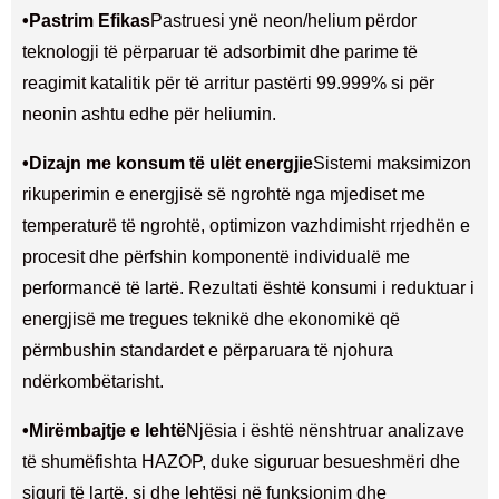
•
Pastrim Efikas
Pastruesi ynë neon/helium përdor
teknologji të përparuar të adsorbimit dhe parime të
reagimit katalitik për të arritur pastërti 99.999% si për
neonin ashtu edhe për heliumin.
•
Dizajn me konsum të ulët energjie
Sistemi maksimizon
rikuperimin e energjisë së ngrohtë nga mjediset me
temperaturë të ngrohtë, optimizon vazhdimisht rrjedhën e
procesit dhe përfshin komponentë individualë me
performancë të lartë. Rezultati është konsumi i reduktuar i
energjisë me tregues teknikë dhe ekonomikë që
përmbushin standardet e përparuara të njohura
ndërkombëtarisht.
•
Mirëmbajtje e lehtë
Njësia i është nënshtruar analizave
të shumëfishta HAZOP, duke siguruar besueshmëri dhe
siguri të lartë, si dhe lehtësi në funksionim dhe