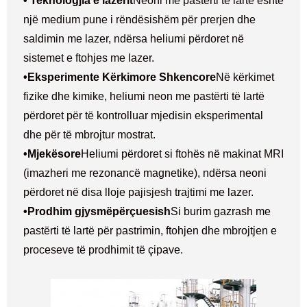
• Teknologjia e lazerit
Neoni me pastërti të lartë është
një medium pune i rëndësishëm për prerjen dhe
saldimin me lazer, ndërsa heliumi përdoret në
sistemet e ftohjes me lazer.
•
Eksperimente Kërkimore Shkencore
Në kërkimet
fizike dhe kimike, heliumi neon me pastërti të lartë
përdoret për të kontrolluar mjedisin eksperimental
dhe për të mbrojtur mostrat.
•
Mjekësore
Heliumi përdoret si ftohës në makinat MRI
(imazheri me rezonancë magnetike), ndërsa neoni
përdoret në disa lloje pajisjesh trajtimi me lazer.
•
Prodhim gjysmëpërçuesish
Si burim gazrash me
pastërti të lartë për pastrimin, ftohjen dhe mbrojtjen e
proceseve të prodhimit të çipave.