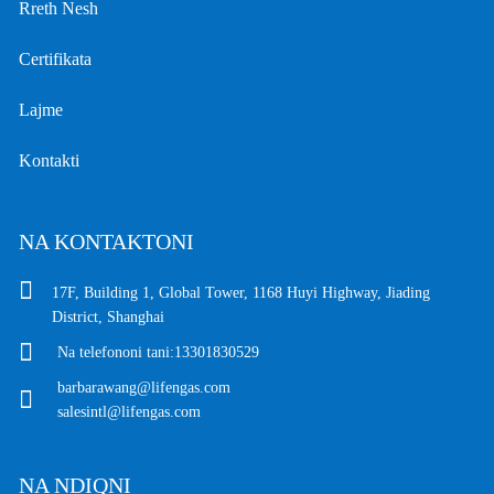
Rreth Nesh
Certifikata
Lajme
Kontakti
NA KONTAKTONI
17F, Building 1, Global Tower, 1168 Huyi Highway, Jiading
District, Shanghai
Na telefononi tani:
13301830529
barbarawang@lifengas.com
salesintl@lifengas.com
NA NDIQNI