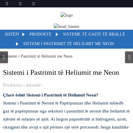
SHTËPI
PRODUKTE
SISTEME TË GAZIT TË RRALLË
SISTEMI I PASTRIMIT TË HELIUMIT ME NEON
Sistemi i Pastrimit të Heliumit me Neon
Përshkrim i shkurtër:
Çfarë është Sistemi i Pastrimit të Heliumit Neon?
Sistemi i Pastrimit të Neonit të Papërpunuar dhe Heliumit mbledh
gaz të papërpunuar nga seksioni i pasurimit të neonit dhe heliumit të
njësisë së ndarjes së ajrit. Ai largon papastërtitë si hidrogjeni, azoti,
oksigjeni dhe avujt e ujit përmes një sërë procesesh: heqja katalitike